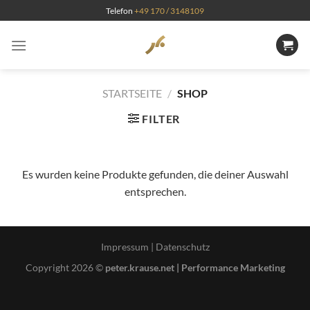
Zum
Telefon
+49 170 / 3148109
Inhalt
springen
STARTSEITE
/
SHOP
FILTER
Es wurden keine Produkte gefunden, die deiner Auswahl
entsprechen.
Impressum
|
Datenschutz
Copyright 2026 ©
peter.krause.net | Performance Marketing