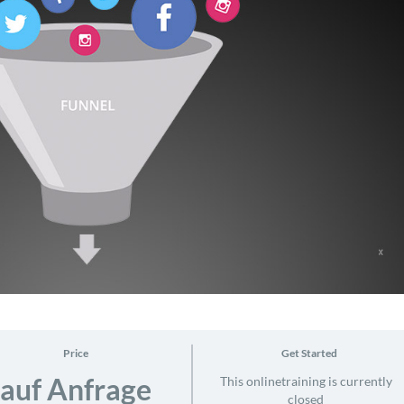
Price
Get Started
auf Anfrage
This onlinetraining is currently
closed