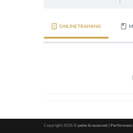
ONLINETRAINING
M
Copyright 2026 ©
peter.krause.net | Performan